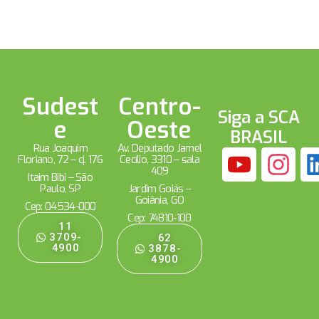
Sudest
Centro-
Siga a SCA
e
Oeste
BRASIL
Rua Joaquim
Av. Deputado Jamel
Floriano, 72 – cj. 176
Cecílio, 3310 – sala
409
Itaim Bibi – São
Paulo, SP
Jardim Goiás –
Goiânia, GO
Cep: 04534-000
Cep: 74810-100
11
3709-
62
4900
3878-
4900