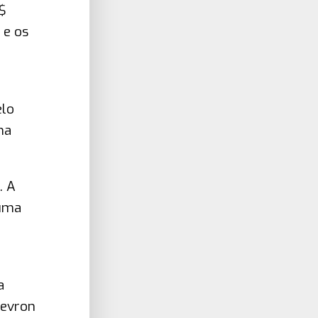
$
 e os
elo
ma
. A
 uma
a
hevron