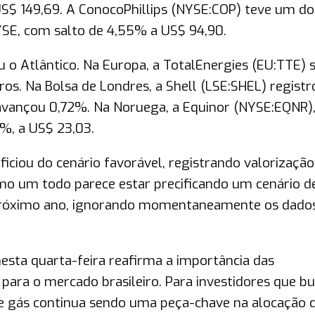
S$ 149,69. A ConocoPhillips (NYSE:COP) teve um do
SE, com salto de 4,55% a US$ 94,90.
 o Atlântico. Na Europa, a TotalEnergies (EU:TTE) 
ros. Na Bolsa de Londres, a Shell (LSE:SHEL) registr
) avançou 0,72%. Na Noruega, a Equinor (NYSE:EQNR)
%, a US$ 23,03.
ficiou do cenário favorável, registrando valorização
mo um todo parece estar precificando um cenário d
o próximo ano, ignorando momentaneamente os dado
sta quarta-feira reafirma a importância das
para o mercado brasileiro. Para investidores que 
o e gás continua sendo uma peça-chave na alocação 