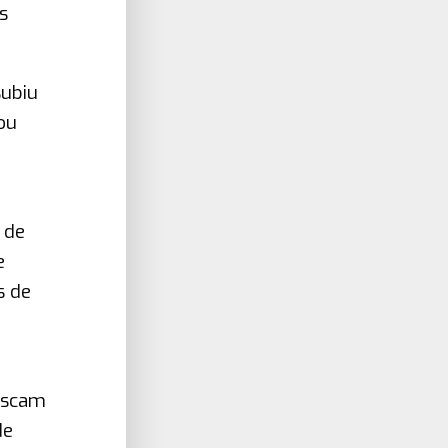
s
subiu
ou
,
 de
e
s de
buscam
de