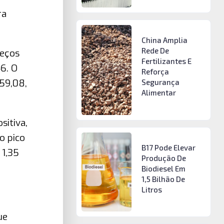
ra
China Amplia
Rede De
reços
Fertilizantes E
6. O
Reforça
59,08,
Segurança
Alimentar
sitiva,
o pico
B17 Pode Elevar
 1,35
Produção De
Biodiesel Em
1,5 Bilhão De
Litros
ue