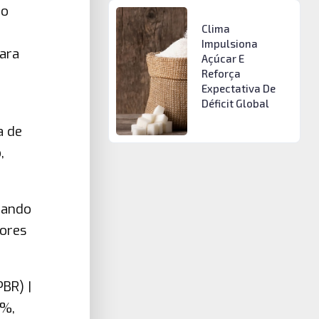
io
Clima
Impulsiona
ara
Açúcar E
Reforça
Expectativa De
Déficit Global
a de
,
rando
dores
BR) |
1%,