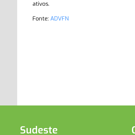
ativos.
Fonte:
ADVFN
Sudeste