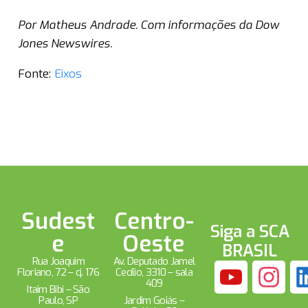
Por Matheus Andrade. Com informações da Dow
Jones Newswires.
Fonte:
Eixos
Sudest
Centro-
Siga a SCA
e
Oeste
BRASIL
Rua Joaquim
Av. Deputado Jamel
Floriano, 72 – cj. 176
Cecílio, 3310 – sala
409
Itaim Bibi – São
Paulo, SP
Jardim Goiás –