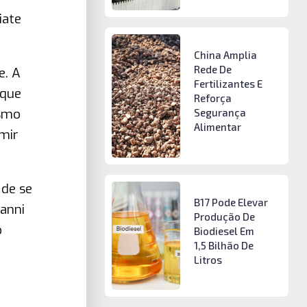
iate
China Amplia
Rede De
e. A
Fertilizantes E
 que
Reforça
ismo
Segurança
Alimentar
mir
 de se
B17 Pode Elevar
anni
Produção De
o
Biodiesel Em
1,5 Bilhão De
Litros