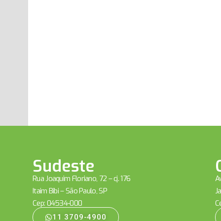
Sudeste
Rua Joaquim Floriano, 72 – cj. 176
Av
Itaim Bibi – São Paulo, SP
Ja
Cep: 04534-000
C
11 3709-4900