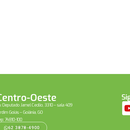
Centro-Oeste
Si
. Deputado Jamel Cecílio, 3310 – sala 409
rdim Goiás – Goiânia, GO
ep: 74810-100
62 3878-4900