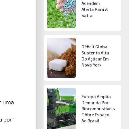
Acendem
Alerta Para A
Safra
Déficit Global
Sustenta Alta
Do Açúcar Em
Nova York
Europa Amplia
or uma
Demanda Por
Biocombustíveis
E Abre Espaço
a por
Ao Brasil