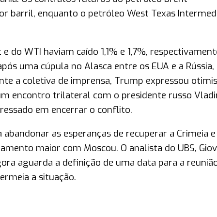
r barril, enquanto o petróleo West Texas Intermed
 e do WTI haviam caído 1,1% e 1,7%, respectivament
após uma cúpula no Alasca entre os EUA e a Rússia,
nte a coletiva de imprensa, Trump expressou otim
um encontro trilateral com o presidente russo Vladi
teressado em encerrar o conflito.
abandonar as esperanças de recuperar a Crimeia e
amento maior com Moscou. O analista do UBS, Giov
ra aguarda a definição de uma data para a reuniã
permeia a situação.