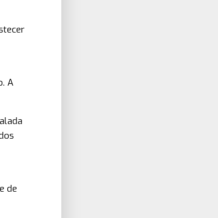
stecer
o. A
talada
 dos
e de