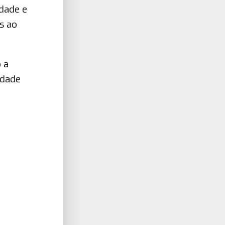
dade e
s ao
 a
idade