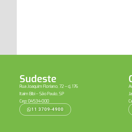
Sudeste
Rua Joaquim Floriano, 72 – cj. 176
Av
Itaim Bibi – São Paulo, SP
Ja
Cep: 04534-000
C
11 3709-4900