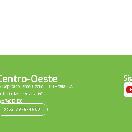
Centro-Oeste
Si
. Deputado Jamel Cecílio, 3310 – sala 409
rdim Goiás – Goiânia, GO
ep: 74810-100
62 3878-4900