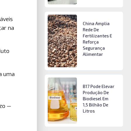
áveis
China Amplia
çar na
Rede De
Fertilizantes E
Reforça
Segurança
duto
Alimentar
ca uma
B17 Pode Elevar
Produção De
Biodiesel Em
1,5 Bilhão De
azo —
Litros