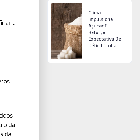
Clima
Impulsiona
inaria
Açúcar E
Reforça
Expectativa De
Déficit Global
etas
cidos
tro da
s da