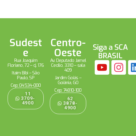
Sudest
Centro-
Siga a SCA
e
Oeste
BRASIL
Rua Joaquim
Av. Deputado Jamel
Floriano, 72 – cj. 176
Cecílio, 3310 – sala
409
Itaim Bibi – São
Paulo, SP
Jardim Goiás –
Goiânia, GO
Cep: 04534-000
Cep: 74810-100
11
3709-
62
4900
3878-
4900