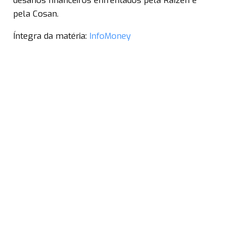
desafios financeiros enfrentados pela Raízen e
pela Cosan.
Íntegra da matéria:
InfoMoney