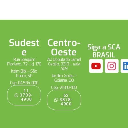
Sudest
Centro-
Siga a SCA
e
Oeste
BRASIL
Rua Joaquim
Av. Deputado Jamel
Floriano, 72 – cj. 176
Cecílio, 3310 – sala
409
Itaim Bibi – São
Paulo, SP
Jardim Goiás –
Goiânia, GO
Cep: 04534-000
Cep: 74810-100
11
3709-
62
4900
3878-
4900