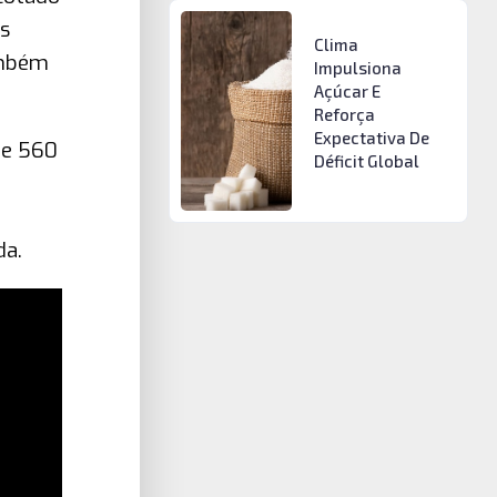
s
Clima
ambém
Impulsiona
Açúcar E
Reforça
Expectativa De
de 560
Déficit Global
da.