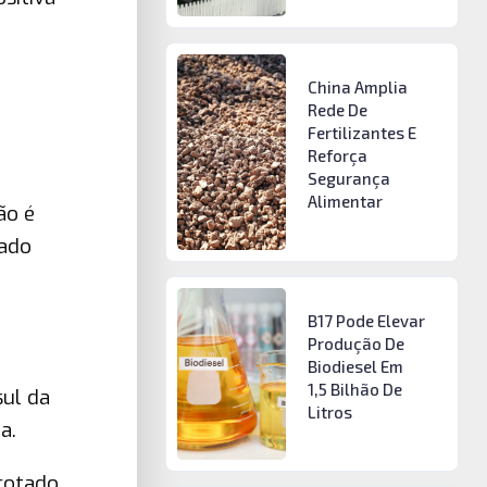
China Amplia
Rede De
Fertilizantes E
Reforça
Segurança
Alimentar
ão é
cado
B17 Pode Elevar
Produção De
Biodiesel Em
1,5 Bilhão De
sul da
Litros
ra.
 cotado