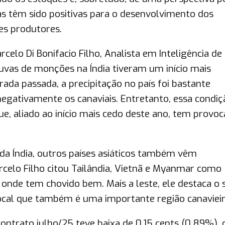
as têm sido positivas para o desenvolvimento dos
íses produtores.
celo Di Bonifacio Filho, Analista em Inteligência de
vas de monções na Índia tiveram um início mais
da passada, a precipitação no país foi bastante
egativamente os canaviais. Entretanto, essa condiç
 que, aliado ao início mais cedo deste ano, tem provo
a Índia, outros países asiáticos também vêm
rcelo Filho citou Tailândia, Vietnã e Myanmar como
 onde tem chovido bem. Mais a leste, ele destaca o 
ocal que também é uma importante região canaviei
ontrato julho/25 teve baixa de 0,15 cents (0,89%),