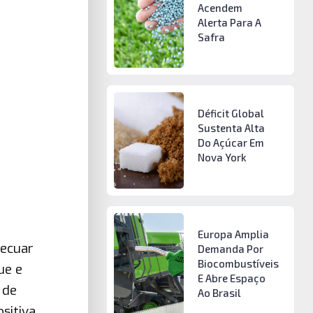
Acendem
Alerta Para A
Safra
Déficit Global
Sustenta Alta
Do Açúcar Em
Nova York
Europa Amplia
recuar
Demanda Por
Biocombustíveis
ue e
E Abre Espaço
 de
Ao Brasil
sitiva