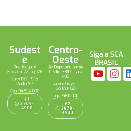
Sudest
Centro-
Siga a SCA
e
Oeste
BRASIL
Rua Joaquim
Av. Deputado Jamel
Floriano, 72 – cj. 176
Cecílio, 3310 – sala
409
Itaim Bibi – São
Paulo, SP
Jardim Goiás –
Goiânia, GO
Cep: 04534-000
Cep: 74810-100
11
3709-
62
4900
3878-
4900