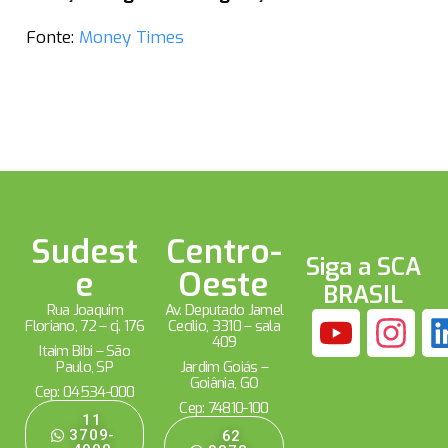
Fonte:
Money Times
Sudest
Centro-
Siga a SCA
e
Oeste
BRASIL
Rua Joaquim
Av. Deputado Jamel
Floriano, 72 – cj. 176
Cecílio, 3310 – sala
409
Itaim Bibi – São
Paulo, SP
Jardim Goiás –
Goiânia, GO
Cep: 04534-000
Cep: 74810-100
11
3709-
62