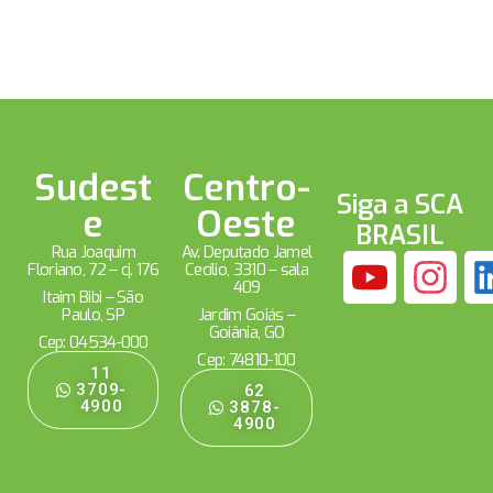
Sudest
Centro-
Siga a SCA
e
Oeste
BRASIL
Rua Joaquim
Av. Deputado Jamel
Floriano, 72 – cj. 176
Cecílio, 3310 – sala
409
Itaim Bibi – São
Paulo, SP
Jardim Goiás –
Goiânia, GO
Cep: 04534-000
Cep: 74810-100
11
3709-
62
4900
3878-
4900