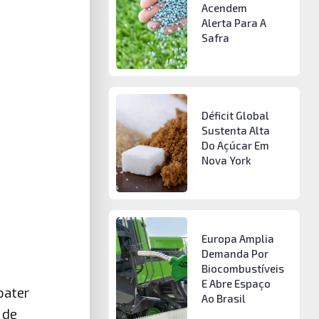
Acendem
Alerta Para A
Safra
Déficit Global
Sustenta Alta
Do Açúcar Em
Nova York
Europa Amplia
Demanda Por
Biocombustíveis
E Abre Espaço
bater
Ao Brasil
 de