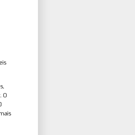
m
eis
s,
. O
0
 mais