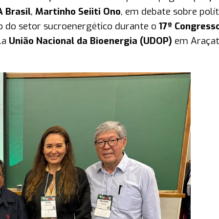
 Brasil
,
Martinho Seiiti Ono
, em debate sobre polít
o do setor sucroenergético durante o
17º Congress
la
União Nacional da Bioenergia (UDOP)
em Araça