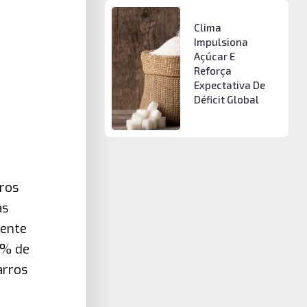
Clima
Impulsiona
Açúcar E
Reforça
Expectativa De
Déficit Global
eros
as
dente
0% de
arros