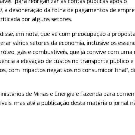
ável” para reorganizar as contas públicas após o
27, a desoneração da folha de pagamentos de empre
riticada por alguns setores.
s disse, em nota, que vê com preocupação a proposta
erar vários setores da economia, inclusive os essenc
róleo, gás e combustíveis, que já convive com uma 
ência a elevação de custos no transporte público e
ros, com impactos negativos no consumidor final”, di
nistérios de Minas e Energia e Fazenda para comen
eis, mas até a publicação desta matéria o jornal n