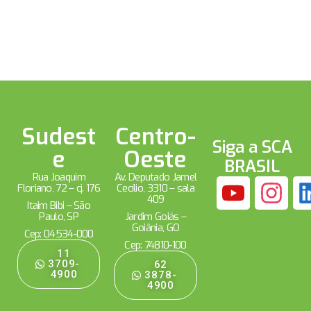
Sudest
Centro-
Siga a SCA
e
Oeste
BRASIL
Rua Joaquim
Av. Deputado Jamel
Floriano, 72 – cj. 176
Cecílio, 3310 – sala
409
Itaim Bibi – São
Paulo, SP
Jardim Goiás –
Goiânia, GO
Cep: 04534-000
Cep: 74810-100
11
3709-
62
4900
3878-
4900