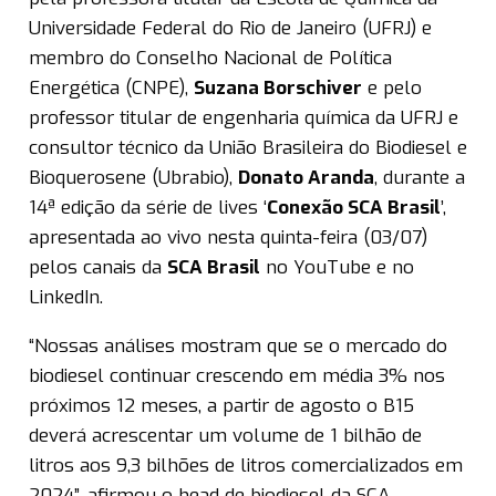
Universidade Federal do Rio de Janeiro (UFRJ) e
membro do Conselho Nacional de Política
Energética (CNPE),
Suzana Borschiver
e pelo
professor titular de engenharia química da UFRJ e
consultor técnico da União Brasileira do Biodiesel e
Bioquerosene (Ubrabio),
Donato Aranda
, durante a
14ª edição da série de lives ‘
Conexão SCA Brasil
’,
apresentada ao vivo nesta quinta-feira (03/07)
pelos canais da
SCA Brasil
no YouTube e no
LinkedIn.
“Nossas análises mostram que se o mercado do
biodiesel continuar crescendo em média 3% nos
próximos 12 meses, a partir de agosto o B15
deverá acrescentar um volume de 1 bilhão de
litros aos 9,3 bilhões de litros comercializados em
2024”, afirmou o head de biodiesel da SCA