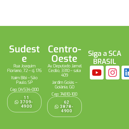
Sudest
Centro-
Siga a SCA
e
Oeste
BRASIL
Rua Joaquim
Av. Deputado Jamel
Floriano, 72 – cj. 176
Cecílio, 3310 – sala
409
Itaim Bibi – São
Paulo, SP
Jardim Goiás –
Goiânia, GO
Cep: 04534-000
Cep: 74810-100
11
3709-
62
4900
3878-
4900