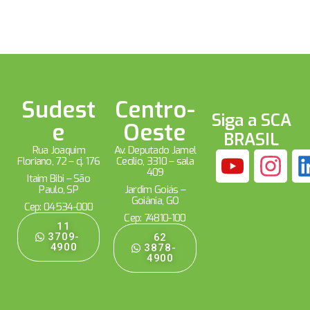
Sudest
Centro-
Siga a SCA
e
Oeste
BRASIL
Rua Joaquim
Av. Deputado Jamel
Floriano, 72 – cj. 176
Cecílio, 3310 – sala
409
Itaim Bibi – São
Paulo, SP
Jardim Goiás –
Goiânia, GO
Cep: 04534-000
Cep: 74810-100
11
3709-
62
4900
3878-
4900