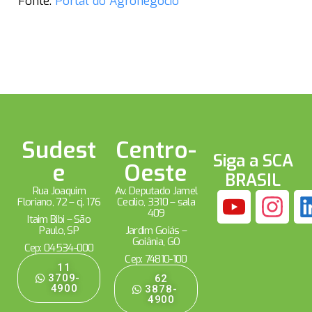
Fonte:
Portal do Agronegócio
Sudest
Centro-
Siga a SCA
e
Oeste
BRASIL
Rua Joaquim
Av. Deputado Jamel
Floriano, 72 – cj. 176
Cecílio, 3310 – sala
409
Itaim Bibi – São
Paulo, SP
Jardim Goiás –
Goiânia, GO
Cep: 04534-000
Cep: 74810-100
11
3709-
62
4900
3878-
4900