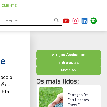
 CLIENTE
Artigos Assinados
de
Entrevistas
Notícias
todo o
Os mais lidos:
m³ do
a B15 e
Entregas De
Fertilizantes
Caem E