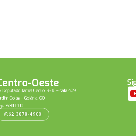
Centro-Oeste
Si
. Deputado Jamel Cecílio, 3310 – sala 409
rdim Goiás – Goiânia, GO
ep: 74810-100
62 3878-4900