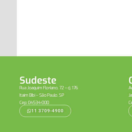
Sudeste
Rua Joaquim Floriano, 72 – cj. 176
Av
Itaim Bibi – São Paulo, SP
Ja
Cep: 04534-000
C
11 3709-4900