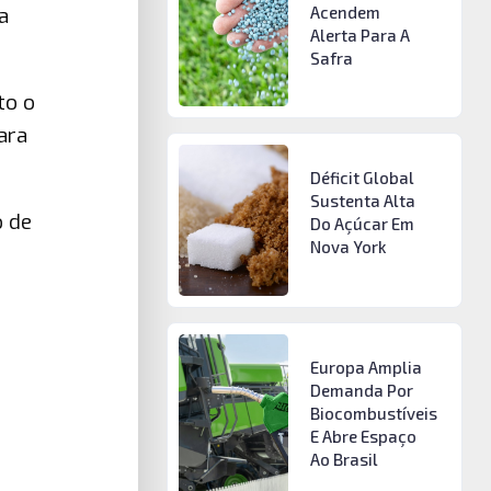
a
Acendem
Alerta Para A
Safra
to o
ara
Déficit Global
Sustenta Alta
o de
Do Açúcar Em
Nova York
Europa Amplia
Demanda Por
Biocombustíveis
E Abre Espaço
Ao Brasil