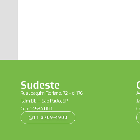
Sudeste
Rua Joaquim Floriano, 72 – cj. 176
Av
Itaim Bibi – São Paulo, SP
Ja
Cep: 04534-000
C
11 3709-4900