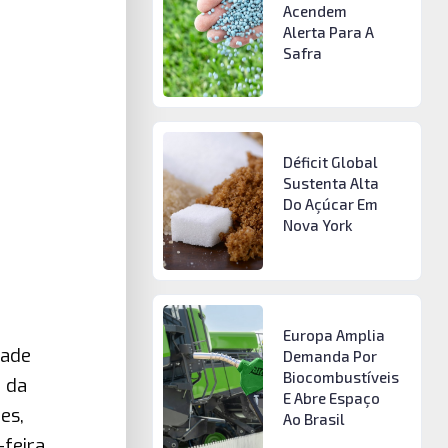
Acendem
Alerta Para A
Safra
Déficit Global
Sustenta Alta
Do Açúcar Em
Nova York
Europa Amplia
dade
Demanda Por
Biocombustíveis
a da
E Abre Espaço
es,
Ao Brasil
feira