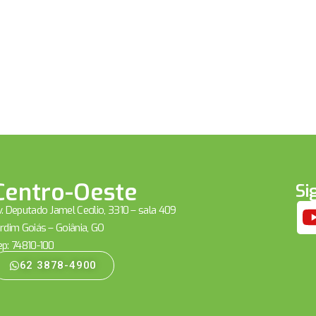
Centro-Oeste
Si
. Deputado Jamel Cecílio, 3310 – sala 409
rdim Goiás – Goiânia, GO
ep: 74810-100
62 3878-4900