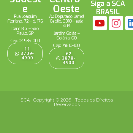
Siga a SCA
e
Oeste
BRASIL
Rua Joaquim
Av. Deputado Jamel
Floriano, 72 – cj. 176
Cecílio, 3310 – sala
409
Itaim Bibi – São
Paulo, SP
Jardim Goiás –
Goiânia, GO
Cep: 04534-000
Cep: 74810-100
11
3709-
62
4900
3878-
4900
SCA- Copyright ® 2026 - Todos os Direitos
Reservados