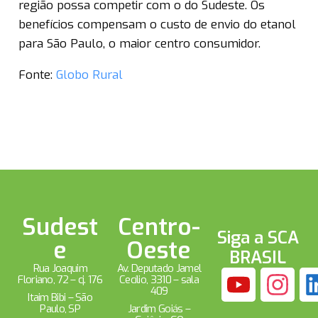
região possa competir com o do Sudeste. Os
benefícios compensam o custo de envio do etanol
para São Paulo, o maior centro consumidor.
Fonte:
Globo Rural
Sudest
Centro-
Siga a SCA
e
Oeste
BRASIL
Rua Joaquim
Av. Deputado Jamel
Floriano, 72 – cj. 176
Cecílio, 3310 – sala
409
Itaim Bibi – São
Paulo, SP
Jardim Goiás –