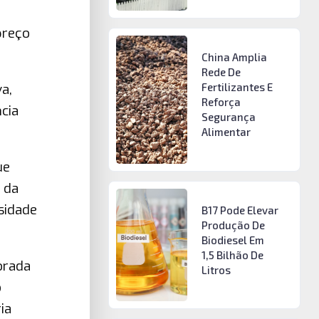
o
preço
China Amplia
Rede De
a,
Fertilizantes E
Reforça
cia
Segurança
Alimentar
ue
 da
sidade
B17 Pode Elevar
Produção De
Biodiesel Em
1,5 Bilhão De
orada
Litros
o
ia