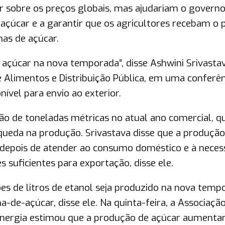
r sobre os preços globais, mas ajudariam o govern
o açúcar e a garantir que os agricultores recebam o 
nas de açúcar.
açúcar na nova temporada”, disse Ashwini Srivastav
 Alimentos e Distribuição Pública, em uma conferên
ível para envio ao exterior.
hão de toneladas métricas no atual ano comercial, q
ueda na produção. Srivastava disse que a produção
 depois de atender ao consumo doméstico e à neces
 suficientes para exportação, disse ele.
es de litros de etanol seja produzido na nova temp
a-de-açúcar, disse ele. Na quinta-feira, a Associaçã
oenergia estimou que a produção de açúcar aumentar