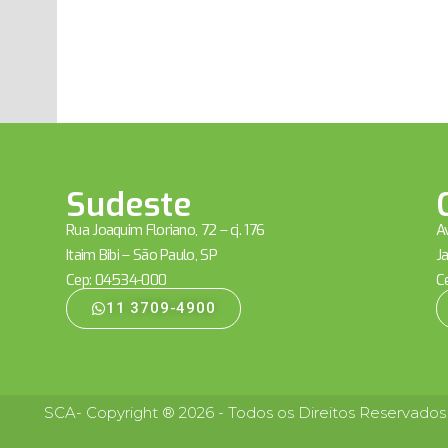
Sudeste
Rua Joaquim Floriano, 72 – cj. 176
Av
Itaim Bibi – São Paulo, SP
Ja
Cep: 04534-000
C
11 3709-4900
SCA- Copyright ® 2026 - Todos os Direitos Reservados