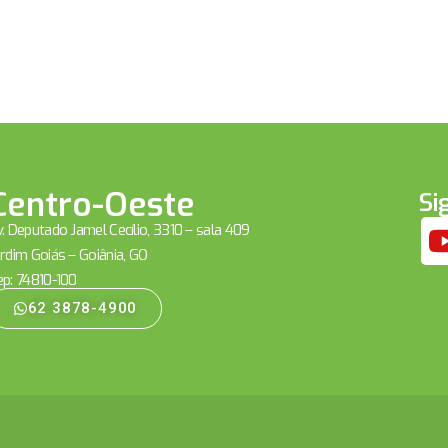
Centro-Oeste
Si
. Deputado Jamel Cecílio, 3310 – sala 409
rdim Goiás – Goiânia, GO
ep: 74810-100
62 3878-4900