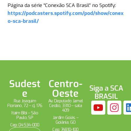
Página da série “Conexão SCA Brasil” no Spotify:
https://podcasters.spotify.com/pod/show/conex
o-sca-brasil/
Sudest
Centro-
Siga a SCA
e
Oeste
BRASIL
Rua Joaquim
Av. Deputado Jamel
Floriano, 72 – cj. 176
Cecílio, 3310 – sala
409
Itaim Bibi – São
Paulo, SP
Jardim Goiás –
Goiânia, GO
Cep: 04534-000
Cep: 74810-100