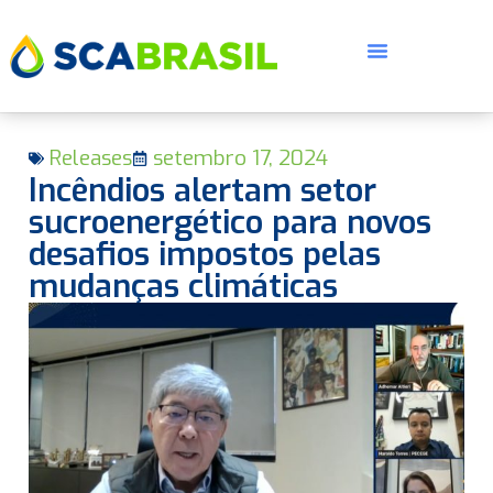
Releases
setembro 17, 2024
Incêndios alertam setor
sucroenergético para novos
desafios impostos pelas
mudanças climáticas
E