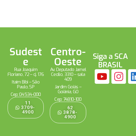
Sudest
Centro-
Siga a SCA
e
Oeste
BRASIL
Rua Joaquim
Av. Deputado Jamel
Floriano, 72 – cj. 176
Cecílio, 3310 – sala
409
Itaim Bibi – São
Paulo, SP
Jardim Goiás –
Goiânia, GO
Cep: 04534-000
Cep: 74810-100
11
3709-
62
4900
3878-
4900