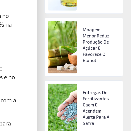
a no
7% na
Moagem
Menor Reduz
Produção De
Açúcar E
Favorece O
Etanol
o
s e no
Entregas De
Fertilizantes
s com a
Caem E
Acendem
Alerta Para A
 para
Safra