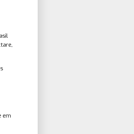
asil
tare,
as
se em