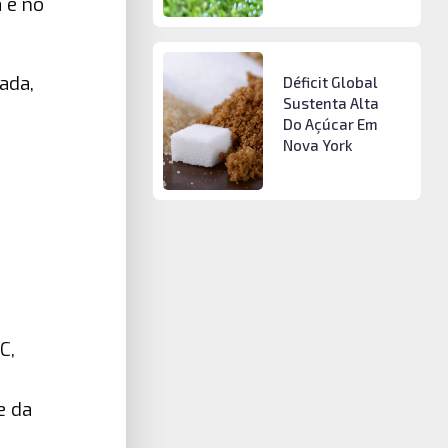
 e no
ada,
Déficit Global
Sustenta Alta
Do Açúcar Em
Nova York
C,
m
e da