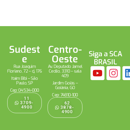
Sudest
Centro-
Siga a SCA
e
Oeste
BRASIL
Rua Joaquim
Av. Deputado Jamel
Floriano, 72 – cj. 176
Cecílio, 3310 – sala
409
Itaim Bibi – São
Paulo, SP
Jardim Goiás –
Goiânia, GO
Cep: 04534-000
Cep: 74810-100
11
3709-
62
4900
3878-
4900