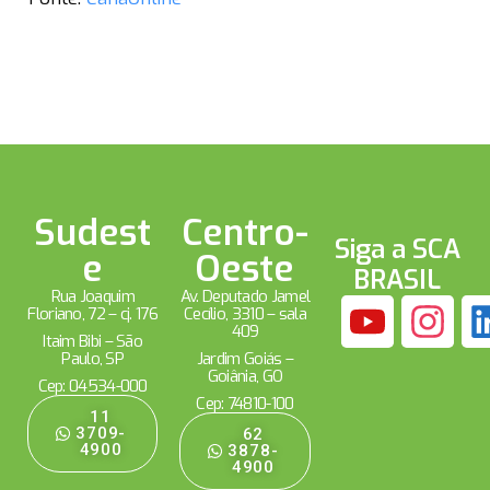
Sudest
Centro-
Siga a SCA
e
Oeste
BRASIL
Rua Joaquim
Av. Deputado Jamel
Floriano, 72 – cj. 176
Cecílio, 3310 – sala
409
Itaim Bibi – São
Paulo, SP
Jardim Goiás –
Goiânia, GO
Cep: 04534-000
Cep: 74810-100
11
3709-
62
4900
3878-
4900