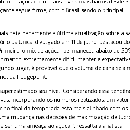
bro do açúcar bruto aos níveis mais baixos desde 3
ante segue firme, com o Brasil sendo o principal
ais detalhadamente a última atualização sobre a s
tório da Unica, divulgado em 11 de julho, destacou do
Primeiro, o mix de açúcar permaneceu abaixo de 5
tornando extremamente difícil manter a expectativ
ndo lugar, é provável que o volume de cana seja m
anol da Hedgepoint.
superestimado seu nível. Considerando essa tendênc
ivas. Incorporando os números realizados, um valor
r no final da temporada está mais alinhado com os
a uma mudança nas decisões de maximização de lucr
de ser uma ameaça ao açúcar”, ressalta a analista.