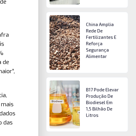
 de
China Amplia
Rede De
afra
Fertilizantes E
is
Reforça
Segurança
0%
Alimentar
a de
aior”,
B17 Pode Elevar
ia,
Produção De
Biodiesel Em
 mais
1,5 Bilhão De
 dados
Litros
o das