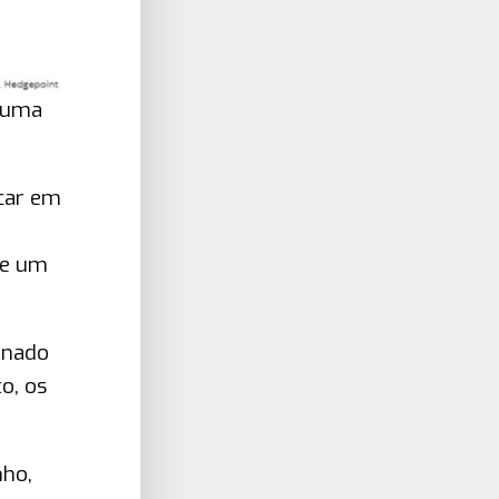
a uma
ocar em
se um
onado
o, os
nho,