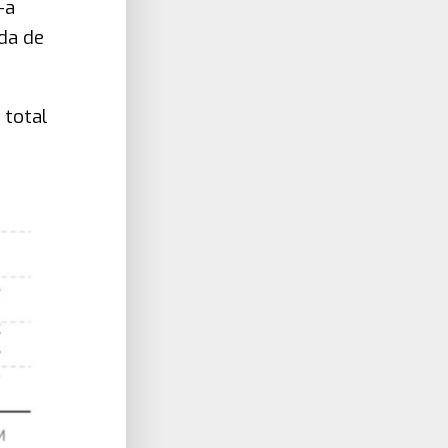
-a
da de
 total