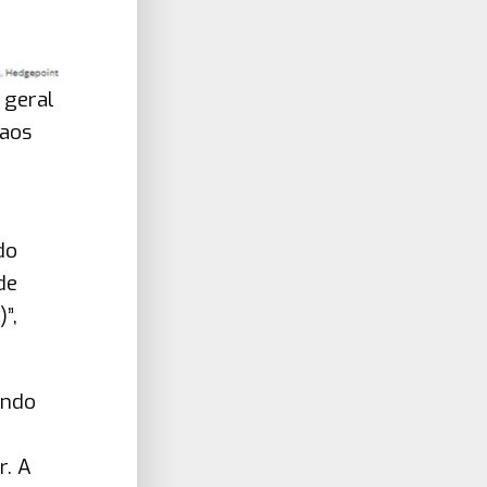
 geral
 aos
do
de
”,
ando
r. A