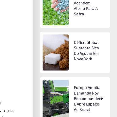
Acendem
Alerta Para A
Safra
Déficit Global
Sustenta Alta
Do Açúcar Em
Nova York
Europa Amplia
Demanda Por
Biocombustíveis
um
E Abre Espaço
Ao Brasil
a e na