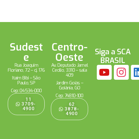
Sudest
Centro-
Siga a SCA
e
Oeste
BRASIL
Rua Joaquim
Av. Deputado Jamel
Floriano, 72 – cj. 176
Cecílio, 3310 – sala
409
Itaim Bibi – São
Paulo, SP
Jardim Goiás –
Goiânia, GO
Cep: 04534-000
Cep: 74810-100
11
3709-
62
4900
3878-
4900