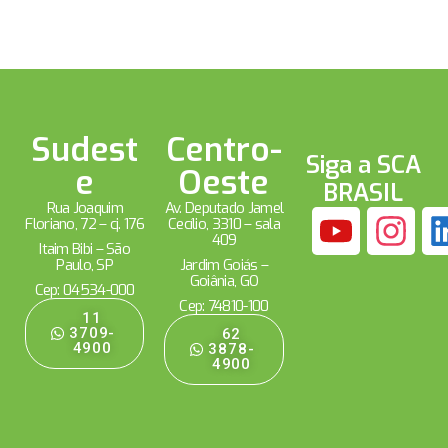
Sudest
Centro-
Siga a SCA
e
Oeste
BRASIL
Rua Joaquim
Av. Deputado Jamel
Floriano, 72 – cj. 176
Cecílio, 3310 – sala
409
Itaim Bibi – São
Paulo, SP
Jardim Goiás –
Goiânia, GO
Cep: 04534-000
Cep: 74810-100
11
3709-
62
4900
3878-
4900