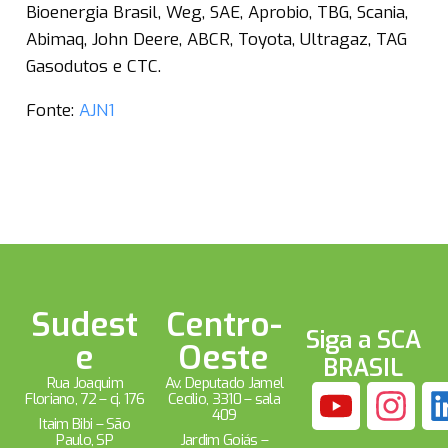
Bioenergia Brasil, Weg, SAE, Aprobio, TBG, Scania,
Abimaq, John Deere, ABCR, Toyota, Ultragaz, TAG
Gasodutos e CTC.
Fonte:
AJN1
Sudest
Centro-
Siga a SCA
e
Oeste
BRASIL
Rua Joaquim
Av. Deputado Jamel
Floriano, 72 – cj. 176
Cecílio, 3310 – sala
409
Itaim Bibi – São
Paulo, SP
Jardim Goiás –