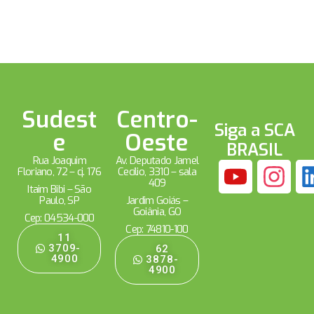
Sudest
Centro-
Siga a SCA
e
Oeste
BRASIL
Rua Joaquim
Av. Deputado Jamel
Floriano, 72 – cj. 176
Cecílio, 3310 – sala
409
Itaim Bibi – São
Paulo, SP
Jardim Goiás –
Goiânia, GO
Cep: 04534-000
Cep: 74810-100
11
3709-
62
4900
3878-
4900