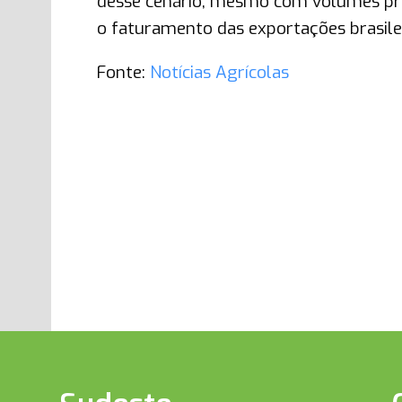
desse cenário, mesmo com volumes próx
o faturamento das exportações brasile
Fonte:
Notícias Agrícolas