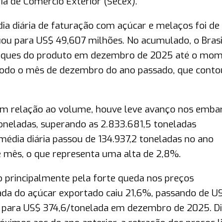
ia de Comércio Exterior (Secex).
 diária de faturação com açúcar e melaços foi de
uou para US$ 49,607 milhões. No acumulado, o Brasi
arques do produto em dezembro de 2025 até o mom
 todo o mês de dezembro do ano passado, que cont
 em relação ao volume, houve leve avanço nos emba
oneladas, superando as 2.833.681,5 toneladas
dia diária passou de 134.937,2 toneladas no ano
e mês, o que representa uma alta de 2,8%.
 principalmente pela forte queda nos preços
lada do açúcar exportado caiu 21,6%, passando de U
para US$ 374,6/tonelada em dezembro de 2025. D