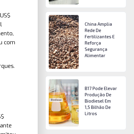
 US$
l
China Amplia
Rede De
ento,
Fertilizantes E
ou com
Reforça
Segurança
Alimentar
rques.
B17 Pode Elevar
Produção De
Biodiesel Em
1,5 Bilhão De
Litros
S$
iante