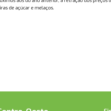
imos aos do ano anterior, a retração dos preços l
iras de açúcar e melaços.