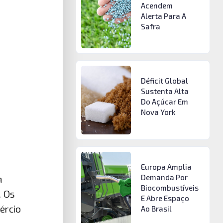
Acendem
Alerta Para A
Safra
Déficit Global
Sustenta Alta
Do Açúcar Em
Nova York
Europa Amplia
Demanda Por
a
Biocombustíveis
 Os
E Abre Espaço
ércio
Ao Brasil