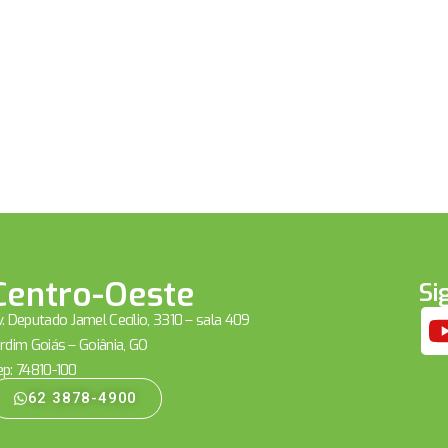
Centro-Oeste
Si
. Deputado Jamel Cecílio, 3310 – sala 409
rdim Goiás – Goiânia, GO
ep: 74810-100
62 3878-4900