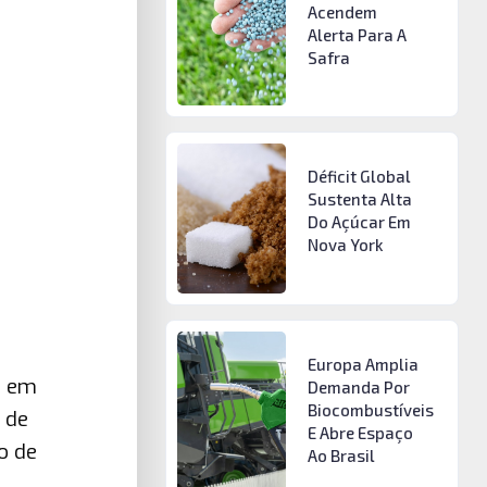
Acendem
Alerta Para A
Safra
Déficit Global
Sustenta Alta
Do Açúcar Em
Nova York
Europa Amplia
m em
Demanda Por
Biocombustíveis
 de
E Abre Espaço
o de
Ao Brasil