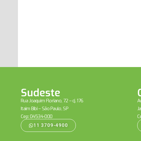
Sudeste
Rua Joaquim Floriano, 72 – cj. 176
Av
Itaim Bibi – São Paulo, SP
Ja
Cep: 04534-000
C
11 3709-4900