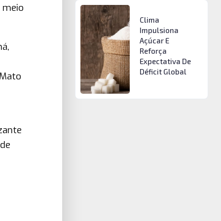
r meio
Clima
Impulsiona
Açúcar E
ná,
Reforça
Expectativa De
Déficit Global
 Mato
zante
 de