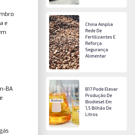
zembro
a e
China Amplia
Rede De
 em
Fertilizantes E
Reforça
Segurança
Alimentar
en-BA
B17 Pode Elevar
Produção De
e
Biodiesel Em
1,5 Bilhão De
Litros
gás