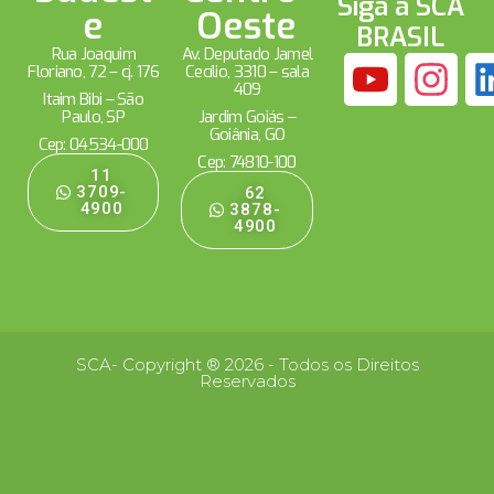
Siga a SCA
e
Oeste
BRASIL
Rua Joaquim
Av. Deputado Jamel
Floriano, 72 – cj. 176
Cecílio, 3310 – sala
409
Itaim Bibi – São
Paulo, SP
Jardim Goiás –
Goiânia, GO
Cep: 04534-000
Cep: 74810-100
11
3709-
62
4900
3878-
4900
SCA- Copyright ® 2026 - Todos os Direitos
Reservados