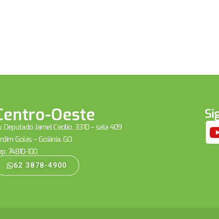
Centro-Oeste
Si
. Deputado Jamel Cecílio, 3310 – sala 409
rdim Goiás – Goiânia, GO
ep: 74810-100
62 3878-4900