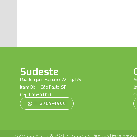
Sudeste
Rua Joaquim Floriano, 72 – cj. 176
Av
Itaim Bibi – São Paulo, SP
Ja
Cep: 04534-000
C
11 3709-4900
SCA- Copyright ® 2026 - Todos os Direitos Reservados