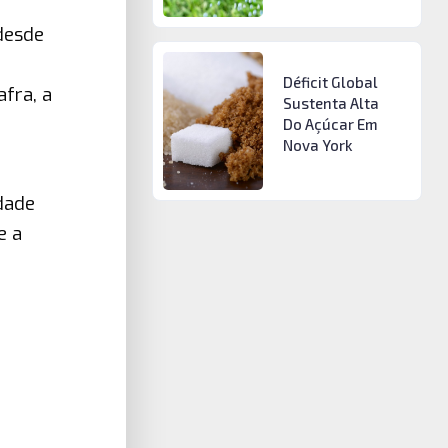
 desde
Déficit Global
fra, a
Sustenta Alta
Do Açúcar Em
Nova York
dade
e a