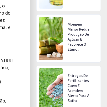
, o
no do
vez
Moagem
mal e
Menor Reduz
Produção De
Açúcar E
Favorece O
Etanol
84.000
ária,
Entregas De
Fertilizantes
0
Caem E
Acendem
Alerta Para A
ão,
Safra