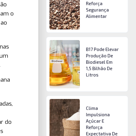
gão
Reforça
Segurança
ram o
Alimentar
 ao
 nas
B17 Pode Elevar
 um
Produção De
Biodiesel Em
.
1,5 Bilhão De
Litros
mana
adas,
Clima
Impulsiona
Açúcar E
ar do
Reforça
Os
Expectativa De