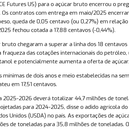
ICE Futures US) para o açúcar bruto encerrou o pre
a. Os contratos com entrega em maio/2025 encerra
a-peso, queda de 0,05 centavo (ou 0,27%) em relação
2025 fechou cotada a 17,88 centavos (-0,44%).
r bruto chegaram a superar a linha dos 18 centavos
a fraqueza das cotações internacionais do petróleo,
tanol e potencialmente aumenta a oferta de açúcar
mínimas de dois anos e meio estabelecidas na se
ateu em 17,51 centavos.
a 2025-2026 deverá totalizar 44,7 milhões de tonel
ojetadas para 2024-2025, disse o adido agrícola do
os Unidos (USDA) no país. As exportações de açúc
es de toneladas para 35,8 milhões de toneladas. 