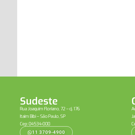
Sudeste
Rua Joaquim Floriano, 72 – cj. 176
Av
Itaim Bibi – São Paulo, SP
Ja
Cep: 04534-000
C
11 3709-4900