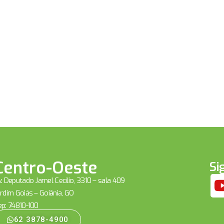
Centro-Oeste
Si
. Deputado Jamel Cecílio, 3310 – sala 409
rdim Goiás – Goiânia, GO
ep: 74810-100
62 3878-4900