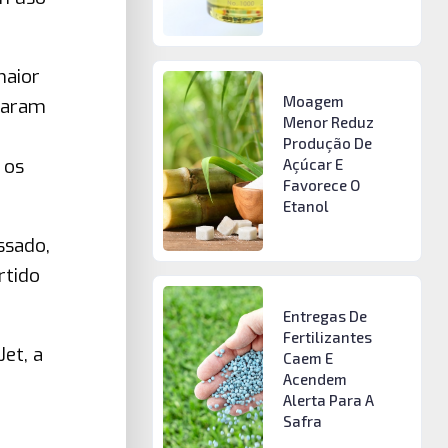
maior
Moagem
ciaram
Menor Reduz
Produção De
 os
Açúcar E
Favorece O
Etanol
ssado,
rtido
Entregas De
Fertilizantes
et, a
Caem E
Acendem
Alerta Para A
Safra