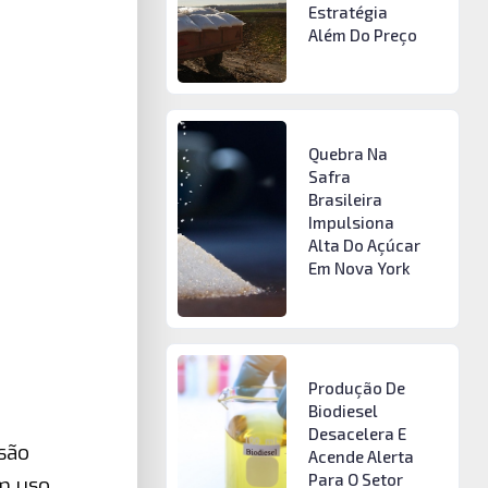
Estratégia
Além Do Preço
Quebra Na
Safra
Brasileira
Impulsiona
Alta Do Açúcar
Em Nova York
Produção De
Biodiesel
Desacelera E
são
Acende Alerta
Para O Setor
om uso