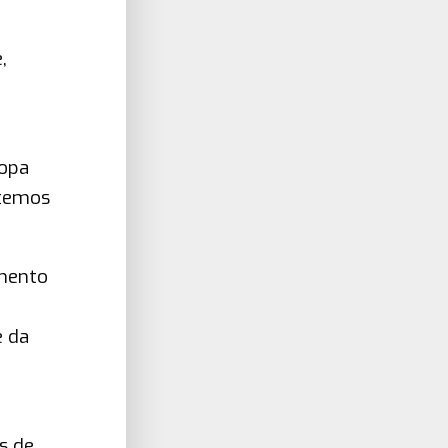
,
ropa
 temos
umento
e da
s de