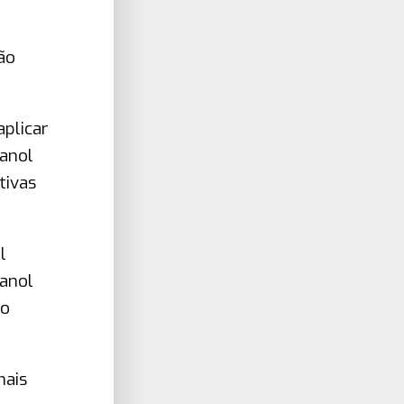
ão
aplicar
tanol
tivas
l
tanol
ro
mais