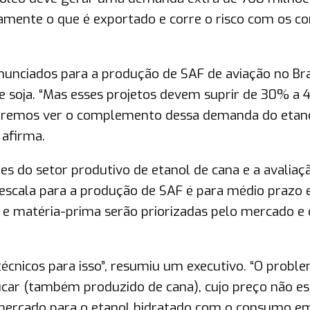
tamente o que é exportado e corre o risco com os co
nunciados para a produção de SAF de aviação no Bra
 de soja. “Mas esses projetos devem suprir de 30% a
deremos ver o complemento dessa demanda do etan
 afirma.
 do setor produtivo de etanol de cana e a avaliaç
escala para a produção de SAF é para médio prazo 
 e matéria-prima serão priorizadas pelo mercado e 
écnicos para isso”, resumiu um executivo. “O probl
çúcar (também produzido de cana), cujo preço não es
mercado para o etanol hidratado com o consumo e