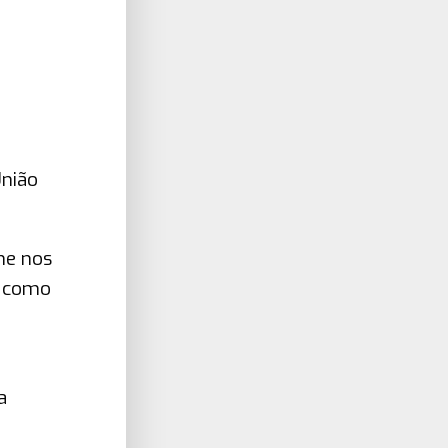
União
ne nos
r como
a