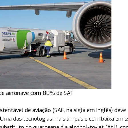
 de aeronave com 80% de SAF
tentável de aviação (SAF, na sigla em inglês) deve
. Uma das tecnologias mais limpas e com baixa emis
ubstituto do querosene é a alcohol-to-jet (AtJ), c