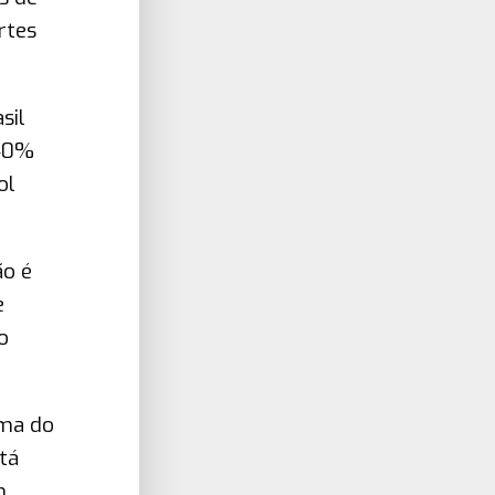
rtes
sil
 40%
ol
ão é
e
o
ema do
tá
m