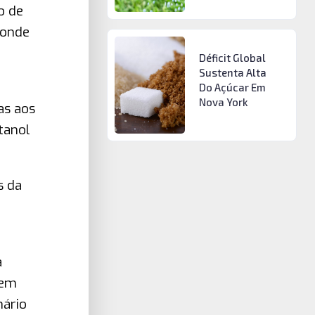
o de
 onde
Déficit Global
Sustenta Alta
Do Açúcar Em
Nova York
as aos
tanol
s da
a
 em
nário