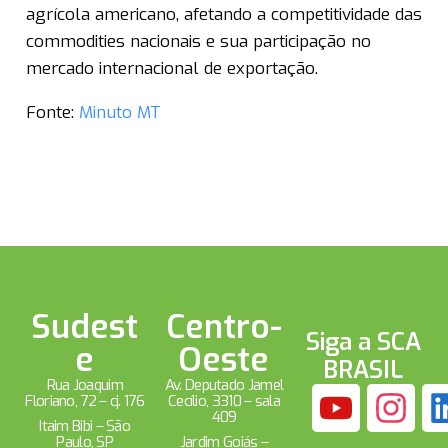
agrícola americano, afetando a competitividade das
commodities nacionais e sua participação no
mercado internacional de exportação.
Fonte:
Minuto MT
Sudest
Centro-
Siga a SCA
e
Oeste
BRASIL
Rua Joaquim
Av. Deputado Jamel
Floriano, 72 – cj. 176
Cecílio, 3310 – sala
409
Itaim Bibi – São
Paulo, SP
Jardim Goiás –