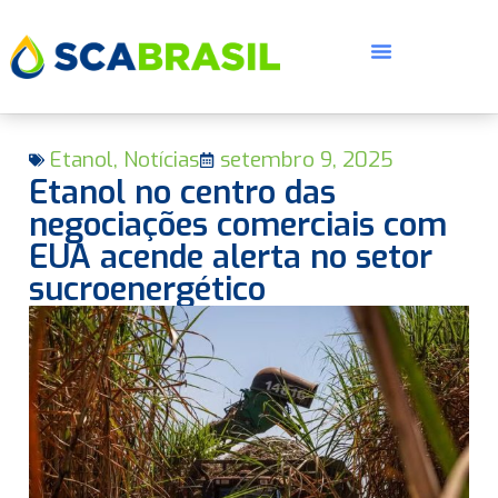
Etanol
,
Notícias
setembro 9, 2025
Etanol no centro das
negociações comerciais com
EUA acende alerta no setor
sucroenergético
E