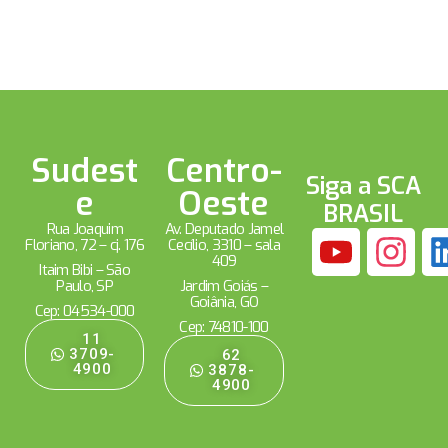
Sudest
Centro-
Siga a SCA
e
Oeste
BRASIL
Rua Joaquim
Av. Deputado Jamel
Floriano, 72 – cj. 176
Cecílio, 3310 – sala
409
Itaim Bibi – São
Paulo, SP
Jardim Goiás –
Goiânia, GO
Cep: 04534-000
Cep: 74810-100
11
3709-
62
4900
3878-
4900