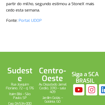
partir do milho, segundo estimou a StoneX mais
cedo esta semana.
Fonte:
Portal UDOP
Sudest
Centro-
Siga a SCA
e
Oeste
BRASIL
Rua Joaquim
Av. Deputado Jamel
Floriano, 72 – cj. 176
Cecílio, 3310 – sala
409
Itaim Bibi – São
Paulo, SP
Jardim Goiás –
Goiânia, GO
Cep: 04534-000