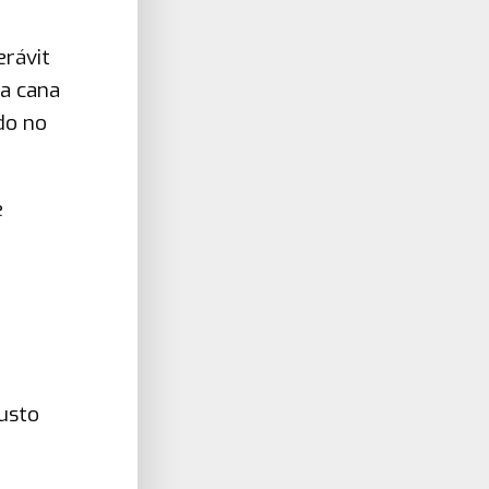
erávit
 a cana
do no
e
usto