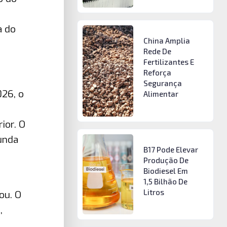
a do
China Amplia
Rede De
Fertilizantes E
Reforça
Segurança
26, o
Alimentar
ior. O
unda
B17 Pode Elevar
Produção De
Biodiesel Em
1,5 Bilhão De
Litros
ou. O
,