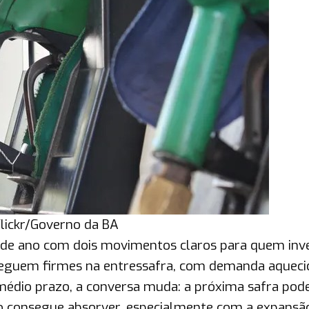
lickr/Governo da BA
o de ano com dois movimentos claros para quem inv
 seguem firmes na entressafra, com demanda aqueci
médio prazo, a conversa muda: a próxima safra pod
o consegue absorver, especialmente com a expansã