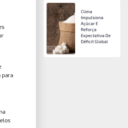
Clima
Impulsiona
Açúcar E
es
Reforça
or
Expectativa De
Déficit Global
e
a para
uma
elos