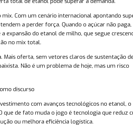
ferta total de etanol pode superar a demanda.
 o mix. Com um cenário internacional apontando sup
s tendem a perder força. Quando o açúcar não paga,
é a expansão do etanol de milho, que segue crescen
ão no mix total.
a. Mais oferta, sem vetores claros de sustentação d
baixista. Não é um problema de hoje, mas um risco
como discurso
nvestimento com avanços tecnológicos no etanol, o
 que de fato muda o jogo é tecnologia que reduz c
dução ou melhora eficiência logística.