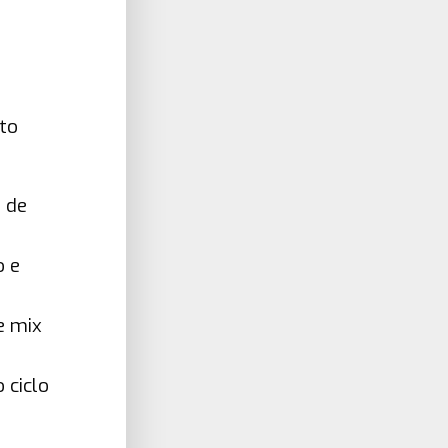
to
o de
o e
e mix
 ciclo