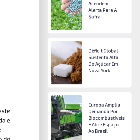
Acendem
Alerta Para A
Safra
Déficit Global
Sustenta Alta
Do Açúcar Em
Nova York
Europa Amplia
este
Demanda Por
Biocombustíveis
da e
E Abre Espaço
e
Ao Brasil
o do