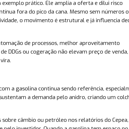
xemplo prático. Ele amplia a oferta e dilui risco
ontínua fora do pico da cana. Mesmo sem números of
idade, o movimento é estrutural e já influencia de
. Automação de processos, melhor aproveitamento
 de DDGs ou cogeração não elevam preço de venda
ira.
 com a gasolina continua sendo referência, especia
C sustentam a demanda pelo anidro, criando um colc
sobre câmbio ou petróleo nos relatórios do Cepea,
 pelo investidor. Quando a gasolina tem espaço no