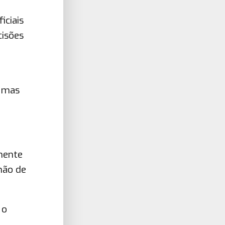
iciais
cisões
, mas
lmente
hão de
 o