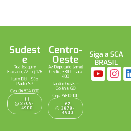
Sudest
Centro-
Siga a SCA
e
Oeste
BRASIL
Rua Joaquim
Av. Deputado Jamel
Floriano, 72 – cj. 176
Cecílio, 3310 – sala
409
Itaim Bibi – São
Paulo, SP
Jardim Goiás –
Goiânia, GO
Cep: 04534-000
Cep: 74810-100
11
3709-
62
4900
3878-
4900