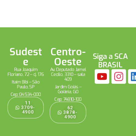
Sudest
Centro-
Siga a SCA
e
Oeste
BRASIL
Rua Joaquim
Av. Deputado Jamel
Floriano, 72 – cj. 176
Cecílio, 3310 – sala
409
Itaim Bibi – São
Paulo, SP
Jardim Goiás –
Goiânia, GO
Cep: 04534-000
Cep: 74810-100
11
3709-
62
4900
3878-
4900