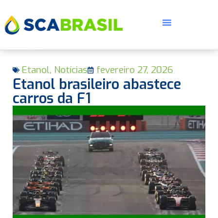
Etanol
,
Notícias
fevereiro 27, 2026
Etanol brasileiro abastece
carros da F1
E