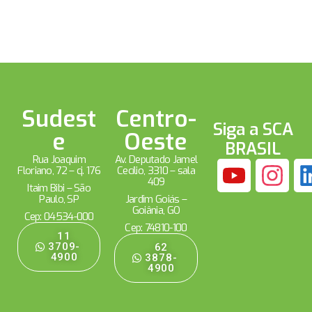
Sudest
Centro-
Siga a SCA
e
Oeste
BRASIL
Rua Joaquim
Av. Deputado Jamel
Floriano, 72 – cj. 176
Cecílio, 3310 – sala
409
Itaim Bibi – São
Paulo, SP
Jardim Goiás –
Goiânia, GO
Cep: 04534-000
Cep: 74810-100
11
3709-
62
4900
3878-
4900