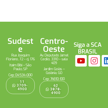
Sudest
Centro-
Siga a SCA
e
Oeste
BRASIL
Rua Joaquim
Av. Deputado Jamel
Floriano, 72 – cj. 176
Cecílio, 3310 – sala
409
Itaim Bibi – São
Paulo, SP
Jardim Goiás –
Goiânia, GO
Cep: 04534-000
Cep: 74810-100
11
3709-
62
4900
3878-
4900