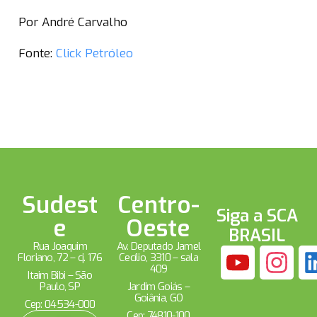
Por André Carvalho
Fonte:
Click Petróleo
Sudest
Centro-
Siga a SCA
e
Oeste
BRASIL
Rua Joaquim
Av. Deputado Jamel
Floriano, 72 – cj. 176
Cecílio, 3310 – sala
409
Itaim Bibi – São
Paulo, SP
Jardim Goiás –
Goiânia, GO
Cep: 04534-000
Cep: 74810-100