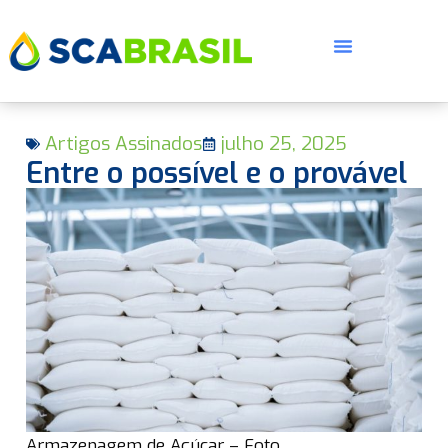
Artigos Assinados
julho 25, 2025
Entre o possível e o provável
E
Armazenagem de Açúcar – Foto