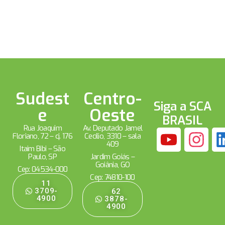
Sudest
Centro-
Siga a SCA
e
Oeste
BRASIL
Rua Joaquim
Av. Deputado Jamel
Floriano, 72 – cj. 176
Cecílio, 3310 – sala
409
Itaim Bibi – São
Paulo, SP
Jardim Goiás –
Goiânia, GO
Cep: 04534-000
Cep: 74810-100
11
3709-
62
4900
3878-
4900