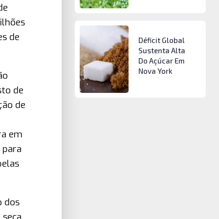
de
ilhões
es de
Déficit Global
Sustenta Alta
Do Açúcar Em
Nova York
ão
sto de
ção de
e
ra em
 para
pelas
o dos
 seca