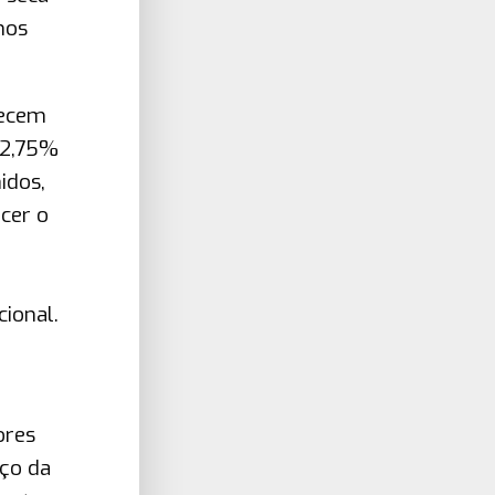
mos
recem
m 2,75%
idos,
cer o
ional.
ores
eço da