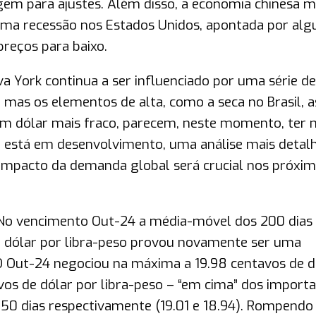
rgem para ajustes. Além disso, a economia chinesa 
 uma recessão nos Estados Unidos, apontada por alg
reços para baixo.
York continua a ser influenciado por uma série de
s, mas os elementos de alta, como a seca no Brasil, a
 um dólar mais fraco, parecem, neste momento, ter 
a está em desenvolvimento, uma análise mais detal
 impacto da demanda global será crucial nos próxi
: No vencimento Out-24 a média-móvel dos 200 dias
e dólar por libra-peso provou novamente ser uma
 O Out-24 negociou na máxima a 19.98 centavos de d
avos de dólar por libra-peso – “em cima” dos import
50 dias respectivamente (19.01 e 18.94). Rompendo