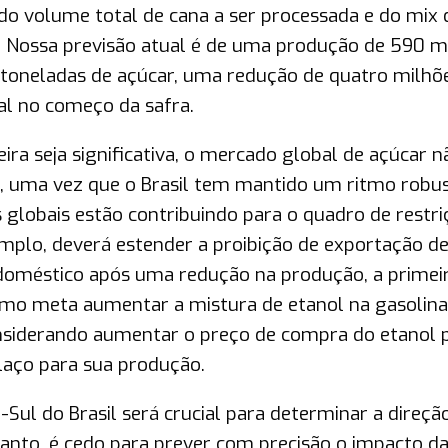
do volume total de cana a ser processada e do mix 
. Nossa previsão atual é de uma produção de 590 m
e toneladas de açúcar, uma redução de quatro milhõ
ial no começo da safra.
ra seja significativa, o mercado global de açúcar n
, uma vez que o Brasil tem mantido um ritmo robu
 globais estão contribuindo para o quadro de restri
emplo, deverá estender a proibição de exportação d
 doméstico após uma redução na produção, a primei
omo meta aumentar a mistura de etanol na gasolina
onsiderando aumentar o preço de compra do etanol 
elaço para sua produção.
ul do Brasil será crucial para determinar a direçã
tanto, é cedo para prever com precisão o impacto da