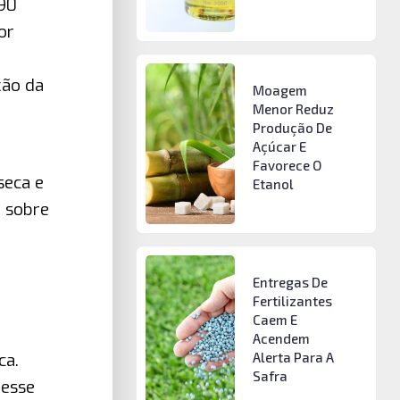
,90
or
ção da
Moagem
Menor Reduz
Produção De
Açúcar E
Favorece O
seca e
Etanol
a sobre
Entregas De
Fertilizantes
Caem E
Acendem
Alerta Para A
ca.
Safra
resse