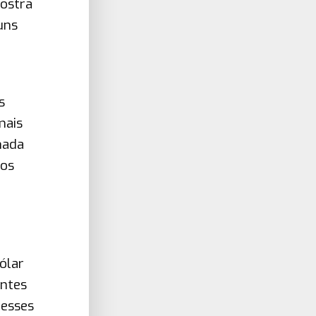
mostra
uns
s
mais
hada
mos
ólar
antes
 esses