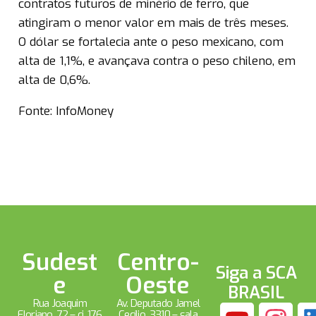
contratos futuros de minério de ferro, que
atingiram o menor valor em mais de três meses.
O dólar se fortalecia ante o peso mexicano, com
alta de 1,1%, e avançava contra o peso chileno, em
alta de 0,6%.
Fonte: InfoMoney
Sudest
Centro-
Siga a SCA
e
Oeste
BRASIL
Rua Joaquim
Av. Deputado Jamel
Floriano, 72 – cj. 176
Cecílio, 3310 – sala